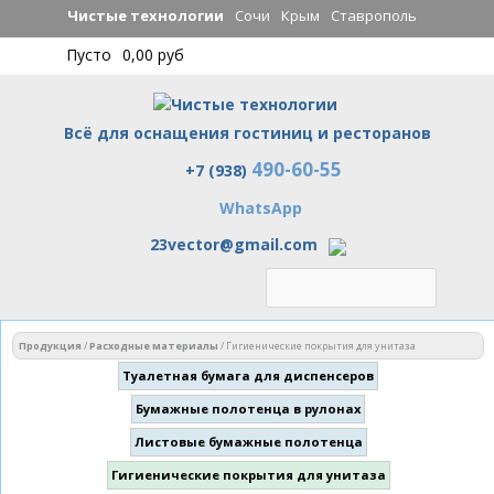
Перейти к
Чистые технологии
Сочи
Крым
Ставрополь
основному
Пусто
0,00 руб
содержанию
Всё для оснащения гостиниц и ресторанов
490-60-55
Чистые технологии
+7 (938)
WhatsApp
23vector@gmail.com
Вы здесь
Продукция
/
Расходные материалы
/
Гигиенические покрытия для унитаза
Туалетная бумага для диспенсеров
Бумажные полотенца в рулонах
Листовые бумажные полотенца
Гигиенические покрытия для унитаза