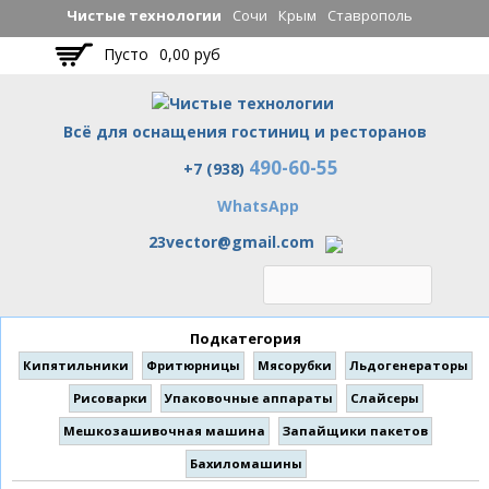
Перейти к
Чистые технологии
Сочи
Крым
Ставрополь
основному
Пусто
0,00 руб
содержанию
Всё для оснащения гостиниц и ресторанов
490-60-55
Чистые технологии
+7 (938)
WhatsApp
23vector@gmail.com
Подкатегория
Кипятильники
Фритюрницы
Мясорубки
Льдогенераторы
Рисоварки
Упаковочные аппараты
Слайсеры
Мешкозашивочная машина
Запайщики пакетов
Бахиломашины