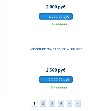
2 000 руб
В наличии
Запайщик пакетов PFS-200 Iron
2 500 руб
В наличии
Страницы
1
2
3
4
›
»