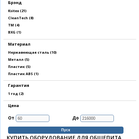
Брэнд
Apply Ksitex filter
Ksitex (21)
Apply CleanTech filter
CleanTech (8)
Apply ТМ filter
ТМ (4)
Apply BXG filter
BXG (1)
Материал
Apply Нержавеющая сталь filter
Нержавеющая сталь (10)
Apply Металл filter
Металл (5)
Apply Пластик filter
Пластик (5)
Apply Пластик ABS filter
Пластик ABS (1)
Гарантия
Apply 1 год filter
1 год (2)
Цена
От
До
КУПИТЬ ОБОРУДОВАНИЕ ДЛЯ ОБЩЕПИТА