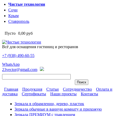
Перейти к основному содержанию
Чистые технологии
Сочи
Крым
Ставрополь
Пусто
0,00 руб
Всё для оснащения гостиниц и ресторанов
+7 (938)
490-60-55
Чистые технологии
WhatsApp
23vector@gmail.com
Главная
Продукция
Статьи
Сотрудничество
Оплата и
доставка
Сертификаты
Наши проекты
Контакты
Главное меню
Зеркала в обрамлении, дерево, пластик
Зеркала обычные в ванную комнату и прихожую
Зеркала ПРЕМИУМ с травлением