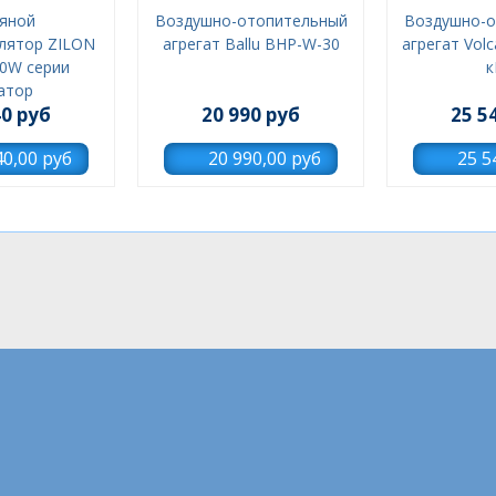
яной
Воздушно-отопительный
Воздушно-о
лятор ZILON
агрегат Ballu BHP-W-30
агрегат Volc
00W серии
к
атор
40 руб
20 990 руб
25 5