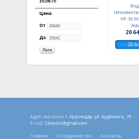
Apply ZILON filter
ZILON (1)
Вод
тепловенти
Цена
HP-30.0
От
Экв
20 6
До
Адрес магазина:
г. Краснодар, ул. Будённого, 79
E-mail:
23vector@gmail.com
Главная
Сотрудничество
Контакты