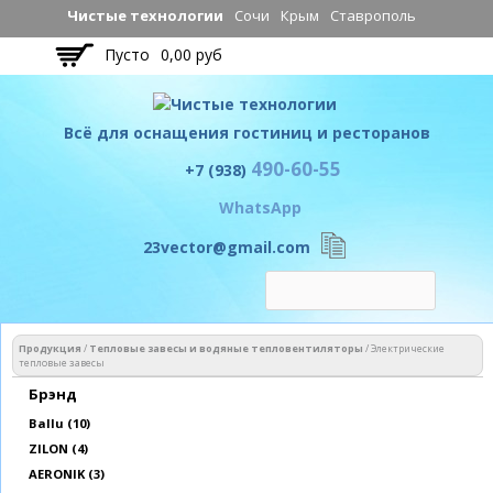
Перейти к
Чистые технологии
Сочи
Крым
Ставрополь
основному
Пусто
0,00 руб
содержанию
Всё для оснащения гостиниц и ресторанов
490-60-55
Чистые технологии
+7 (938)
WhatsApp
23vector@gmail.com
Вы здесь
Продукция
/
Тепловые завесы и водяные тепловентиляторы
/
Электрические
тепловые завесы
Брэнд
Apply Ballu filter
Ballu (10)
Apply ZILON filter
ZILON (4)
Apply AERONIK filter
AERONIK (3)