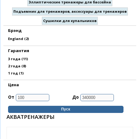
Эллиптические тренажеры для бассейна
Подъемник для тренажеров, аксессуары для тренажеров
Сушилки для купальников
Брэнд
Apply England filter
England (2)
Гарантия
Apply 3 года filter
3 года (11)
Apply 2 года filter
2 года (8)
Apply 1 год filter
1 год (1)
Цена
От
До
АКВАТРЕНАЖЕРЫ