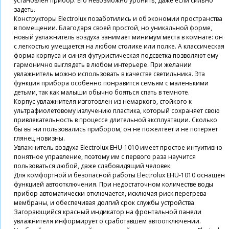
установлен прибор. Его невозможно уронить, даже если сильно
задеть.
Конструкторы Electrolux позаботились и об экономии пространства
в помещении. Благодаря своей простой, но уникальной форме,
новый увлажнитель воздуха занимает минимум места в комнате: он
с легкостью умещается на любом столике или полке. А классическая
форма корпуса и синяя футуристическая подсветка позволяют ему
гармонично выглядеть в любом интерьере. При желании
увлажнитель можно использовать в качестве светильника. Эта
функция прибора особенно понравится семьям с маленькими
детьми, так как малыши обычно бояться спать в темноте.
Корпус увлажнителя изготовлен из немаркого, стойкого к
ультрафиолетовому излучению пластика, который сохраняет свою
привлекательность в процессе длительной эксплуатации. Сколько
бы вы ни пользовались прибором, он не пожелтеет и не потеряет
глянец новизны.
Увлажнитель воздуха Electrolux EHU-1010 имеет простое интуитивно
понятное управление, поэтому им с первого раза научится
пользоваться любой, даже слабовидящий человек.
Для комфортной и безопасной работы Electrolux EHU-1010 оснащен
функцией автоотключения. При недостаточном количестве воды
прибор автоматически отключается, исключая риск перегрева
мембраны, и обеспечивая долгий срок службы устройства.
Загорающийся красный индикатор на фронтальной панели
увлажнителя информирует о сработавшем автоотключении.