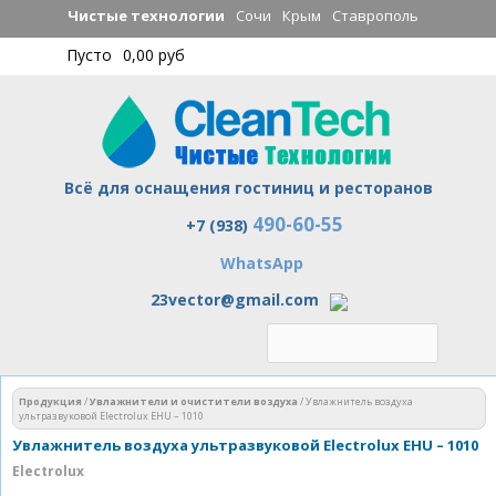
Перейти к
Чистые технологии
Сочи
Крым
Ставрополь
основному
Пусто
0,00 руб
содержанию
Всё для оснащения гостиниц и ресторанов
490-60-55
Чистые технологии
+7 (938)
WhatsApp
23vector@gmail.com
Вы здесь
Продукция
/
Увлажнители и очистители воздуха
/
Увлажнитель воздуха
ультразвуковой Electrolux EHU – 1010
Увлажнитель воздуха ультразвуковой Electrolux EHU – 1010
Electrolux