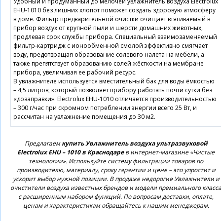
Удобный и продуманный до мелочей увлажнитель воздуха Electrolux
EHU-1010 без лишних хлопот поможет создать здоровую атмосферу
в доме. Фильтр предварительной очистки очищает втягиваемый в
прибор воздух от крупной пыли и шерсти домашних животных,
продлевая срок службы прибора. Специальный взаимозаменяемый
фильтр-картридж с ионообменной смолой эффективно смягчает
воду, предотвращая образование солевого налета на мебели, а
также препятствует образованию солей жёсткости на мембране
прибора, увеличивая ее рабочий ресурс.
В увлажнителе используется вместительный бак для воды ёмкостью
– 4,5 литров, который позволяет прибору работать почти сутки без
«дозаправки». Electrolux EHU-1010 отличается производительностью
– 300 г/час при скромном потреблении энергии всего 25 Вт, и
рассчитан на увлажнение помещения до 30 м2.
Предлагаем
купить Увлажнитель воздуха ультразвуковой
Electrolux EHU – 1010 в Краснодаре
в интернет-магазине «Чистые
технологии». Используйте систему фильтрации товаров по
производителю, материалу, сроку гарантии и цене – это упростит и
ускорит выбор нужной позиции. В продаже недорогие Увлажнители и
очистители воздуха известных брендов и модели премиального класс
с расширенным набором функций. По вопросам доставки, оплате,
ценам и характеристикам обращайтесь к нашим менеджерам.