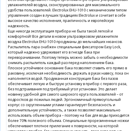
увлажнителей воздуха, сконструированных для максимального
удобства пользователей. Electrolux EHU-1010 с механическим типом
управления создан в лучших традициях Electrolux и сочетает в себе
высокое качество исполнения, практичность и европейскую
надежность.
Еще никогда эксплуатация прибора не была такой легкой и
комфортной! Все детали в новом ультразвуковом увлажнителе
воздуха Electrolux EHU-1010 продуманы до мельчайших нюансов.
Распылитель пара снабжен специальным фиксатором Easy Lock,
который надежно удерживает его в гнезде бака при
переворачивании. Поэтому теперь можно забыть о необходимости
снимать распылитель каждый раз перед наполнением бака.
Плоское устойчивое основание бака позволяет ставить его прямо в
раковину, исключая необходимость держать в руках навесу, пока он
наполняется водой. Продуманная конструкция бака без пазов
обеспечивает легкую и быструю установку в прибор с первого раза,
без подстраивания под требуемый угол установки. Это делает
новинку удобной для самого широкого круга пользователей – от
подростков до пожилых людей. Эргономичный прямоугольный
корпус со скругленными углами гарантирует безопасность и
дополнительную устойчивость, а также позволяет максимально
использовать объем прибора – поэтому на бак для воды приходится
более 70% полезного объема. Специальные прорезиненные ножки
обеспечивают плотное прилегание к поверхности, на которой