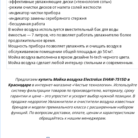
-эффективные увлажняющие диски («технология соты»)
-режим очистки дисков от налета солей жесткости
-индикатор чистки прибора
-индикатор замены серебряного стержня
-бесшумная работа
В мойке воздуха используется вместительный бак для воды
ёмкостью — 7 литров, что позволяет работать увлажнителю более
продолжительное время.
Мощность прибора позволяет увлажнять и очищать воздух в
обслуживаемом помещении общей площадью до 50 м?.
Мойка воздуха выполнена в ярком дизайне hi-tech черного цвета.
Мойка воздуха сделает любой интерьер стильным и современным.
Предлагаем
купить Мойка воздуха Electrolux EHAW-7515D в
Краснодаре
в интернет-магазине «Чистые технологии». Используйте
систему фильтрации товаров по производителю, материалу, сроку
гарантии и цене – это упростит и ускорит выбор нужной позиции. В
продаже недорогие Увлажнители и очистители воздуха известных
брендов и модели премиального класса с расширенным набором
функций. По вопросам доставки, оплате, ценам и характеристикам
обращайтесь к нашим менеджерам.