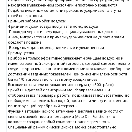
находятся в увлажненном состоянии и постоянно вращаются.
Подобно пчелиным сотам, они прекрасно удерживают влагу на
своей поверхности.
Принцип работы мойки воздуха:
-Грязный и сухой воздух поступает в мойку воздуха
-Проходит через систему вращающихся увлажненных дисков
-Пыль, микрочастицы и примеси удерживаются на дисках и затем
оседают в поддоне
-Воздух выходит в помещение чистым и увлажненным
Преимущества
Прибор не только эффективно увлажняет и очищает воздух, но и
имеет встроенный электронный гигростат, который самостоятельно
следит за уровнем влажности в помещении и отключает прибор при
достижении заданных показателей. При снижении влажности хотя
бы на 1%, гигростат включает мойку воздуха вновь.
Высокие показатели по увлажнению воздуха (до 500 гр/час)
Яркий LED-дисплей с сенсорным i-touch управлением. Он
отображает все параметры работы, подсказывает пользователю, что
необходимо заполнить бак водой, произвести чистку или заменить
ионизирующий серебряный стержень.
Функция автоматического затемнения дисплея в зависимости от
степени освещённости в помещении (Auto Dim Function), что
позволяет создать особый комфорт в ночное время суток.
Специальный режим очистки дисков. Мойка самостоятельно