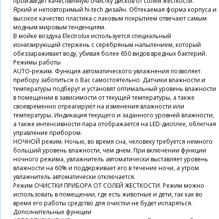
произведет качественную очистку дисков от солей жесткости.
Яркий и неповторимый hi-tech дизайн. Обтекаемая форма корпуса и
высокое качество пластика с лаковым покрытием отвечают самым
модным мировым тенденциям.
В мойке воздуха Electrolux используется специальный
ионизирующий стержень с серебряным напылением, который
обеззараживает воду, убивая более 650 видов вредных бактерий.
Режимы работы
AUTO-режим. Функция автоматического увлажнения позволяет
прибору заботиться о Вас самостоятельно. Датчики влажности и
температуры подберут и установят оптимальный уровень влажности
в помещении в зависимости от текущей температуры, а также
своевременно отреагируют на изменения влажности или
температуры. Индикация текущего и заданного уровней влажности,
а также интенсивности пара отображается на LED-дисплее, облегчая
управление прибором.
НОЧНОЙ режим. Ночью, во время сна, человеку требуется немного
больший уровень влажности, чем днем. При включении функции
ночного режима, увлажнитель автоматически выставляет уровень
влажности на 60% и поддерживает его в течение ночи, а утром
увлажнитель автоматически отключается.
Режим ОЧИСТКИ ПРИБОРА ОТ СОЛЕЙ ЖЕСТКОСТИ. Режим можно
использовать в помещении, где есть животные и дети, так как во
время его работы средство для очистки не будет испаряться.
Дополнительные функции