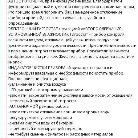
АВТООТКЛЮЧЕНИЕ при низком уровне воды. Благодаря этой
функции специальный индикатор своевременно напоминает о том,
что пришло время пополнить бак. Немедленное отключение
прибора произойдет также в случае его случайного
опрокидывания.
ЭЛЕКТРОННЫЙ ГИГРОСТАТ с функцией «АВТОПОДДЕРЖАНИЕ
УСТАНОВЛЕННОЙ ВЛАЖНОСТИ». Гигростат – прибор контроля
влажности воздуха, отключающий увлажнитель воздуха при
достижении заданного уровня влажности. При снижении влажности
в помещении гигростат включает прибор. Показатели влажности
отображаются на дисплее. Желаемая влажность задается нажатием
кнопок.
ИНДИКАТОР ЧИСТКИ ПРИБОРА. Индикатор загорается и
информирует владельца о необходимости почистить прибор.
Полное описание функционала
-увлажнение и очистка воздуха
-LED-дисплей с сенсорным управлением
-автоматическое затемнение дисплея в зависимости от освещения
-встроенный электронный гигростат
-АUTO/НОЧНОЙ режимы работы
-автоматическое отключение при низком уровне воды
-регулируемые ступени мощности
-система очистки воды от бактерий
-серебряный ионизирующий стержень
-не требует сменных фильтров и расходных материалов