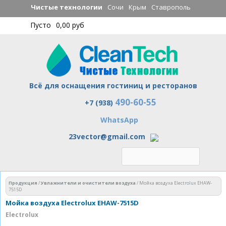
Перейти к
Чистые технологии
Сочи
Крым
Ставрополь
основному
Пусто
0,00 руб
содержанию
Всё для оснащения гостиниц и ресторанов
490-60-55
Чистые технологии
+7 (938)
WhatsApp
23vector@gmail.com
Вы здесь
Продукция
/
Увлажнители и очистители воздуха
/
Мойка воздуха Electrolux EHAW-
7515D
Мойка воздуха Electrolux EHAW-7515D
Electrolux