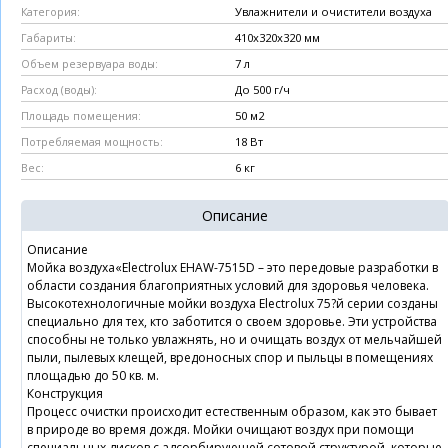
Увлажнители и очистители воздуха
Категория:
410x320x320 мм
Габариты:
7 л
Объем резервуара воды:
До 500 г/ч
Расход (воды):
50 м2
Площадь помещения:
18 Вт
Потребляемая мощность:
6 кг
Вес:
Описание
Описание
Мойка воздуха«Electrolux EHAW-7515D – это передовые разработки в
области создания благоприятных условий для здоровья человека.
Высокотехнологичные мойки воздуха Electrolux 75?й серии созданы
специально для тех, кто заботится о своем здоровье. Эти устройства
способны не только увлажнять, но и очищать воздух от мельчайшей
пыли, пылевых клещей, вредоносных спор и пыльцы в помещениях
площадью до 50 кв. м.
Конструкция
Процесс очистки происходит естественным образом, как это бывает
в природе во время дождя. Мойки очищают воздух при помощи
специальных дисков с адсорбирующей сотовой структурой, которые