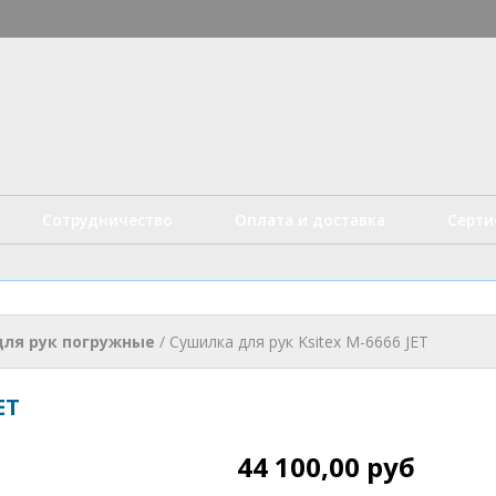
Перейти к
основному
истые технологии
содержанию
Сотрудничество
Оплата и доставка
Серт
ля рук погружные
/
Сушилка для рук Ksitex M-6666 JET
ET
44 100,00 руб