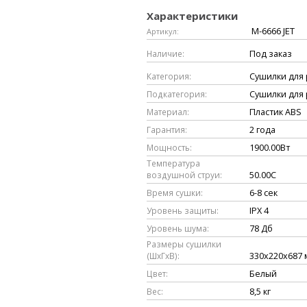
Характеристики
M-6666 JET
Артикул:
Наличие:
Под заказ
Категория:
Сушилки для 
Подкатегория:
Сушилки для 
Материал:
Пластик ABS
Гарантия:
2 года
Мощность:
1900.00Вт
Температура
воздушной струи:
50.00C
Время сушки:
6-8 сек
Уровень защиты:
IPX 4
Уровень шума:
78 Дб
Размеры сушилки
(ШxГхВ):
330х220х687 
Цвет:
Белый
Вес:
8,5 кг