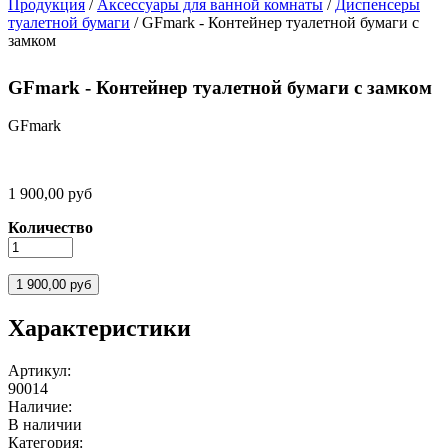
Продукция
/
Аксессуары для ванной комнаты
/
Диспенсеры
туалетной бумаги
/
GFmark - Контейнер туалетной бумаги с
Вы здесь
замком
GFmark - Контейнер туалетной бумаги с замком
GFmark
1 900,00 руб
Количество
Характеристики
Артикул:
90014
Наличие:
В наличии
Категория: