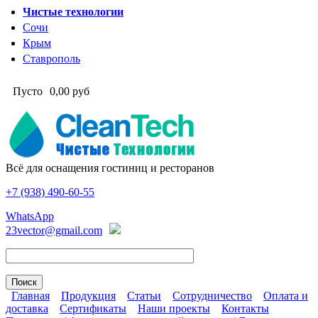
Перейти к основному содержанию
Чистые технологии
Сочи
Крым
Ставрополь
Пусто
0,00 руб
Всё для оснащения гостиниц и ресторанов
+7 (938)
490-60-55
Чистые технологии
WhatsApp
23vector@gmail.com
Главная
Продукция
Статьи
Сотрудничество
Оплата и
доставка
Сертификаты
Наши проекты
Контакты
Главное меню