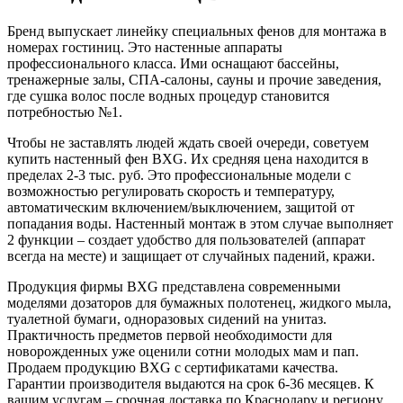
Бренд выпускает линейку специальных фенов для монтажа в
номерах гостиниц. Это настенные аппараты
профессионального класса. Ими оснащают бассейны,
тренажерные залы, СПА-салоны, сауны и прочие заведения,
где сушка волос после водных процедур становится
потребностью №1.
Чтобы не заставлять людей ждать своей очереди, советуем
купить настенный фен BXG. Их средняя цена находится в
пределах 2-3 тыс. руб. Это профессиональные модели с
возможностью регулировать скорость и температуру,
автоматическим включением/выключением, защитой от
попадания воды. Настенный монтаж в этом случае выполняет
2 функции – создает удобство для пользователей (аппарат
всегда на месте) и защищает от случайных падений, кражи.
Продукция фирмы BXG представлена современными
моделями дозаторов для бумажных полотенец, жидкого мыла,
туалетной бумаги, одноразовых сидений на унитаз.
Практичность предметов первой необходимости для
новорожденных уже оценили сотни молодых мам и пап.
Продаем продукцию BXG с сертификатами качества.
Гарантии производителя выдаются на срок 6-36 месяцев. К
вашим услугам – срочная доставка по Краснодару и региону.