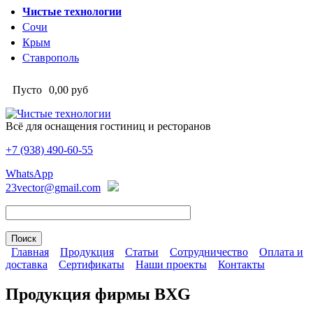
Перейти к основному содержанию
Чистые технологии
Сочи
Крым
Ставрополь
Пусто
0,00 руб
Всё для оснащения гостиниц и ресторанов
+7 (938)
490-60-55
Чистые технологии
WhatsApp
23vector@gmail.com
Главная
Продукция
Статьи
Сотрудничество
Оплата и
доставка
Сертификаты
Наши проекты
Контакты
Главное меню
Продукция фирмы BXG