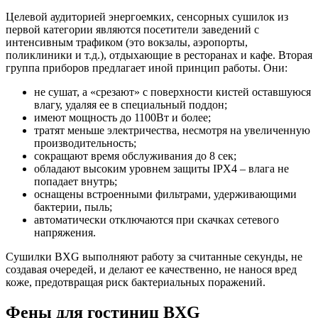
Целевой аудиторией энергоемких, сенсорных сушилок из
первой категории являются посетители заведений с
интенсивным трафиком (это вокзалы, аэропорты,
поликлиники и т.д.), отдыхающие в ресторанах и кафе. Вторая
группа приборов предлагает иной принцип работы. Они:
не сушат, а «срезают» с поверхности кистей оставшуюся
влагу, удаляя ее в специальный поддон;
имеют мощность до 1100Вт и более;
тратят меньше электричества, несмотря на увеличенную
производительность;
сокращают время обслуживания до 8 сек;
обладают высоким уровнем защиты IPX4 – влага не
попадает внутрь;
оснащены встроенными фильтрами, удерживающими
бактерии, пыль;
автоматически отключаются при скачках сетевого
напряжения.
Сушилки BXG выполняют работу за считанные секунды, не
создавая очередей, и делают ее качественно, не нанося вред
коже, предотвращая риск бактериальных поражений.
Фены для гостиниц BXG