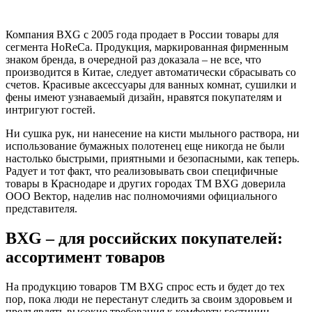
Компания BXG с 2005 года продает в России товары для
сегмента HoReCa. Продукция, маркированная фирменным
знаком бренда, в очередной раз доказала – не все, что
производится в Китае, следует автоматически сбрасывать со
счетов. Красивые аксессуары для ванных комнат, сушилки и
фены имеют узнаваемый дизайн, нравятся покупателям и
интригуют гостей.
Ни сушка рук, ни нанесение на кисти мыльного раствора, ни
использование бумажных полотенец еще никогда не были
настолько быстрыми, приятными и безопасными, как теперь.
Радует и тот факт, что реализовывать свои специфичные
товары в Краснодаре и других городах ТМ BXG доверила
ООО Вектор, наделив нас полномочиями официального
представителя.
BXG – для российских покупателей:
ассортимент товаров
На продукцию товаров ТМ BXG спрос есть и будет до тех
пор, пока люди не перестанут следить за своим здоровьем и
предъявлять высокие требования к комфорту гостиниц,