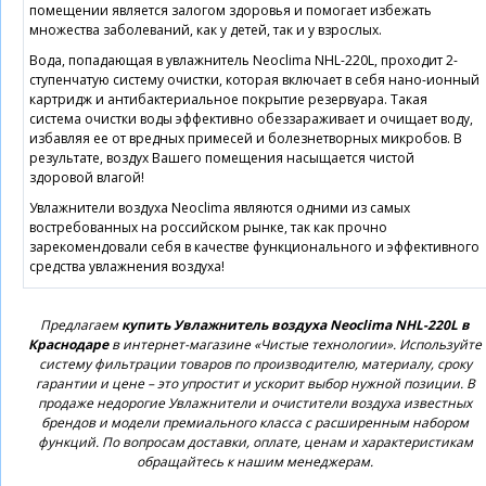
помещении является залогом здоровья и помогает избежать
множества заболеваний, как у детей, так и у взрослых.
Вода, попадающая в увлажнитель Neoclima NHL-220L, проходит 2-
ступенчатую систему очистки, которая включает в себя нано-ионный
картридж и антибактериальное покрытие резервуара. Такая
система очистки воды эффективно обеззараживает и очищает воду,
избавляя ее от вредных примесей и болезнетворных микробов. В
результате, воздух Вашего помещения насыщается чистой
здоровой влагой!
Увлажнители воздуха Neoclima являются одними из самых
востребованных на российском рынке, так как прочно
зарекомендовали себя в качестве функционального и эффективного
средства увлажнения воздуха!
Предлагаем
купить Увлажнитель воздуха Neoclima NHL-220L в
Краснодаре
в интернет-магазине «Чистые технологии». Используйте
систему фильтрации товаров по производителю, материалу, сроку
гарантии и цене – это упростит и ускорит выбор нужной позиции. В
продаже недорогие Увлажнители и очистители воздуха известных
брендов и модели премиального класса с расширенным набором
функций. По вопросам доставки, оплате, ценам и характеристикам
обращайтесь к нашим менеджерам.