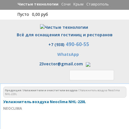
Перейти к
Чистые технологии
Сочи
Крым
Ставрополь
основному
Пусто
0,00 руб
содержанию
Всё для оснащения гостиниц и ресторанов
490-60-55
Чистые технологии
+7 (938)
WhatsApp
23vector@gmail.com
Вы здесь
Продукция
/
Увлажнители и очистители воздуха
/
Увлажнитель воздуха Neoclima
NHL-220L
Увлажнитель воздуха Neoclima NHL-220L
NEOCLIMA