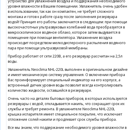
устройство для увлажнения воздуха и поддержания необходимого
уровня влажности в Вашем помещении. Увлажнитель очень удобен
в использовании, так как он компактен, не требует сложного
монтажа и готов к работе сразу после заполнения резервуара
водой! Принцип его работы заключается в следующем: при помощи
высокочастотных ультразвуковых колебаний вода преобразуется в
микроскопическое водяное облако, которое затем выдувается в
помещение при помощи вентилятора. Увлажнение воздуха
происходит посредством мелкодисперсного распыления водяного
пара при помощи ультразвуковой мембраны.
Прибор работает от сети 220В, а его резервуар рассчитан на 2,5л
воды.
Увлажнитель Neoclima NHL-220L выполнен в оригинальном дизайне
и имеет механическую систему управления. О включении прибора
Вас проинформирует специальный индикатор на его корпусе, а
встроенный датчик уровня воды позволит всегда контролировать
количество жидкости, оставшейся в резервуаре.
Очень часто на деталях бытовых приборов, в которых используются
резервуары с водой, откладывается накипь, что сокращает срок их
службы и требует ремонта. В увлажнителе Neoclima NHL-220L
крышка испарителя имеет специальное покрытие, что исключает
отложение солей накипи и продлевает срок службы прибора.
Все мы знаем, что поддержание необходимого уровня влажности в