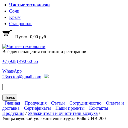
Перейти к основному содержанию
Чистые технологии
Сочи
Крым
Ставрополь
Пусто
0,00 руб
Всё для оснащения гостиниц и ресторанов
+7 (938)
490-60-55
Чистые технологии
WhatsApp
23vector@gmail.com
Главная
Продукция
Статьи
Сотрудничество
Оплата и
доставка
Сертификаты
Наши проекты
Контакты
Главное меню
Продукция
/
Увлажнители и очистители воздуха
/
Ультразвуковой увлажнитель воздуха Ballu UHB-200
Вы здесь