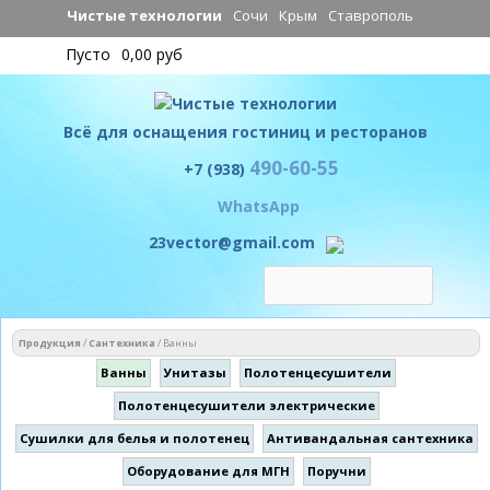
Перейти к
Чистые технологии
Сочи
Крым
Ставрополь
основному
Пусто
0,00 руб
содержанию
Всё для оснащения гостиниц и ресторанов
490-60-55
Чистые технологии
+7 (938)
WhatsApp
23vector@gmail.com
Вы здесь
Продукция
/
Сантехника
/
Ванны
Ванны
Унитазы
Полотенцесушители
Полотенцесушители электрические
Сушилки для белья и полотенец
Антивандальная сантехника
Оборудование для МГН
Поручни