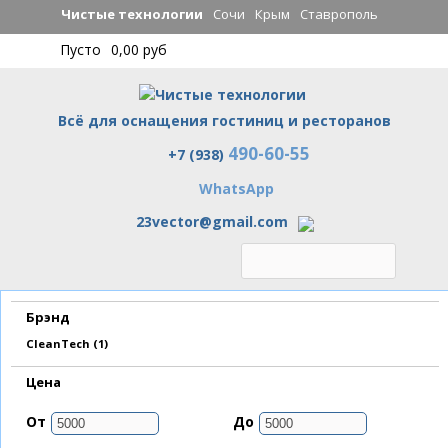
Перейти к
Чистые технологии
Сочи
Крым
Ставрополь
основному
Пусто
0,00 руб
содержанию
Всё для оснащения гостиниц и ресторанов
490-60-55
Чистые технологии
+7 (938)
WhatsApp
23vector@gmail.com
Брэнд
Apply CleanTech filter
CleanTech (1)
Цена
От
До