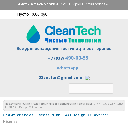
Перейти к
Чистые технологии
Сочи
Крым
Ставрополь
основному
Пусто
0,00 руб
содержанию
Всё для оснащения гостиниц и ресторанов
490-60-55
Чистые технологии
+7 (938)
WhatsApp
23vector@gmail.com
Вы здесь
Продукция
/
Сплит-системы
/
Инверторные сплит системы
/
Сплит-система Hisense
PURPLE Art Design DC Inverter
Сплит-система Hisense PURPLE Art Design DC Inverter
Hisense