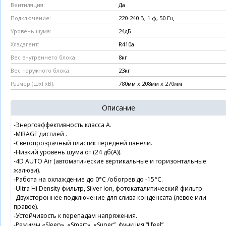
Да
Вентиляция:
220-240 В, 1 ф, 50 Гц
Подключение:
24дБ
Уровень шума:
R410a
Хладагент:
8кг
Вес внутреннего блока:
23кг
Вес наружного блока:
780мм х 208мм х 270мм
Размер (ШхГхВ):
Описание
-Энергоэффективность класса A.
-MIRAGE дисплей .
-Светопрозрачный пластик передней панели.
-Низкий уровень шума от (24 дб(А)).
-4D AUTO Air (автоматические вертикальные и горизонтальные
жалюзи).
-Работа на охлаждение до 0°С /обогрев до -15°С.
-Ultra Hi Density фильтр, Silver Ion, фотокаталитический фильтр.
-Двухстороннее подключение для слива конденсата (левое или
правое).
-Устойчивость к перепадам напряжения.
-Режимы «Sleep», «Smart», «Super”, функция “I feel”.