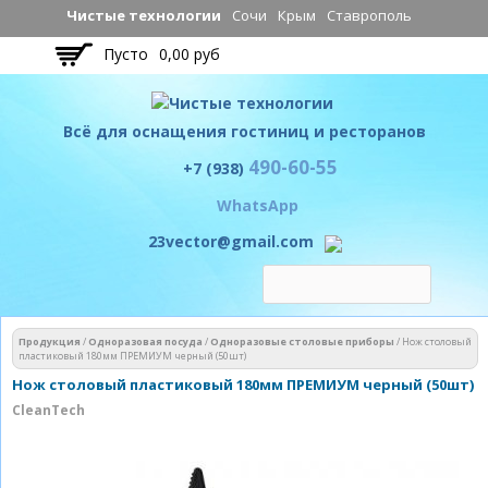
Перейти к
Чистые технологии
Сочи
Крым
Ставрополь
основному
Пусто
0,00 руб
содержанию
Всё для оснащения гостиниц и ресторанов
490-60-55
Чистые технологии
+7 (938)
WhatsApp
23vector@gmail.com
Вы здесь
Продукция
/
Одноразовая посуда
/
Одноразовые столовые приборы
/
Нож столовый
пластиковый 180мм ПРЕМИУМ черный (50шт)
Нож столовый пластиковый 180мм ПРЕМИУМ черный (50шт)
CleanTech