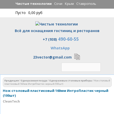
Перейти к
Чистые технологии
Сочи
Крым
Ставрополь
основному
Пусто
0,00 руб
содержанию
Всё для оснащения гостиниц и ресторанов
490-60-55
Чистые технологии
+7 (938)
WhatsApp
23vector@gmail.com
Вы здесь
Продукция
/
Одноразовая посуда
/
Одноразовые столовые приборы
/
Нож столовый
пластиковый 160мм ИнтроПластик черный (100шт)
Нож столовый пластиковый 160мм ИнтроПластик черный
(100шт)
CleanTech