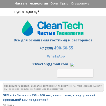
Перейти к
Чистые технологии
Сочи
Крым
Ставрополь
основному
Пусто
0,00 руб
содержанию
Всё для оснащения гостиниц и ресторанов
490-60-55
Чистые технологии
+7 (938)
WhatsApp
23vector@gmail.com
Вы здесь
Продукция
/
Зеркала
/
Зеркала с внутренней подсветкой
/
GFMark- Зеркало 450 х 800
мм , сенсорное , с внутренней ореольной LED подсветкой
GFMark- Зеркало 450 х 800 мм , сенсорное , с внутренней
ореольной LED подсветкой
GFmark