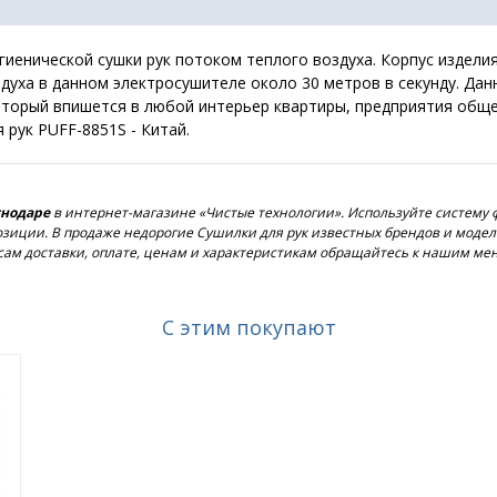
гиенической сушки рук потоком теплого воздуха. Корпус изделия
здуха в данном электросушителе около 30 метров в секунду. Д
оторый впишется в любой интерьер квартиры, предприятия общ
 рук PUFF-8851S - Китай.
снодаре
в интернет-магазине «Чистые технологии». Используйте систему 
 позиции. В продаже недорогие Сушилки для рук известных брендов и мод
сам доставки, оплате, ценам и характеристикам обращайтесь к нашим ме
С этим покупают