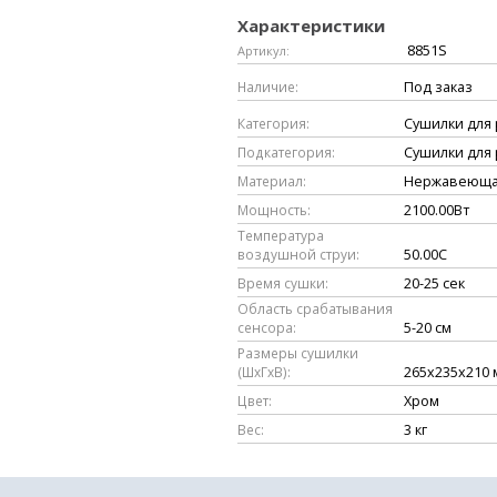
Характеристики
8851S
Артикул:
Наличие:
Под заказ
Категория:
Сушилки для 
Подкатегория:
Сушилки для 
Материал:
Нержавеюща
Мощность:
2100.00Вт
Температура
воздушной струи:
50.00C
Время сушки:
20-25 сек
Область срабатывания
сенсора:
5-20 см
Размеры сушилки
(ШxГхВ):
265х235х210 
Цвет:
Хром
Вес:
3 кг