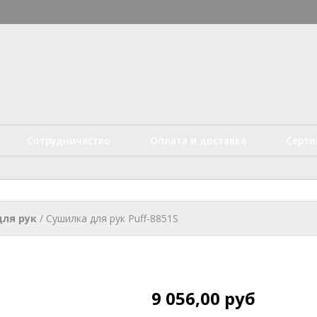
Перейти к
основному
истые технологии
содержанию
Сотрудничество
Оплата и доставка
Серт
ля рук
/
Сушилка для рук Puff-8851S
9 056,00 руб