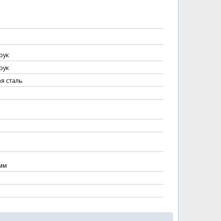
рук
рук
я сталь
мм