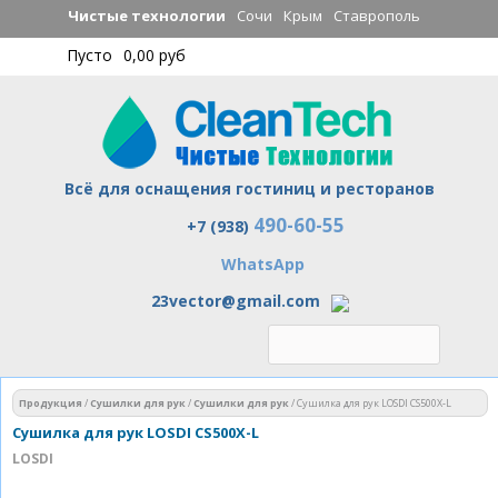
Перейти к
Чистые технологии
Сочи
Крым
Ставрополь
основному
Пусто
0,00 руб
содержанию
Всё для оснащения гостиниц и ресторанов
490-60-55
Чистые технологии
+7 (938)
WhatsApp
23vector@gmail.com
Вы здесь
Продукция
/
Сушилки для рук
/
Сушилки для рук
/
Сушилка для рук LOSDI CS500X-L
Сушилка для рук LOSDI CS500X-L
LOSDI