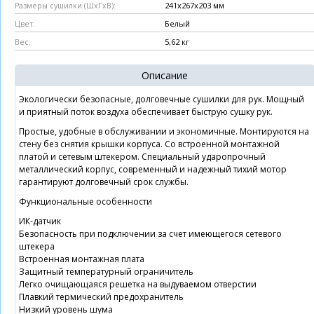
241x267x203 мм
Размеры сушилки (ШxГхВ):
Белый
Цвет:
5,62 кг
Вес:
Описание
Экологически безопасные, долговечные сушилки для рук. Мощный
и приятный поток воздуха обеспечивает быструю сушку рук.
Простые, удобные в обслуживании и экономичные. Монтируются на
стену без снятия крышки корпуса. Со встроенной монтажной
платой и сетевым штекером. Специальный ударопрочный
металлический корпус, современный и надежный тихий мотор
гарантируют долговечный срок службы.
Функциональные особенности
ИК-датчик
Безопасность при подключении за счет имеющегося сетевого
штекера
Встроенная монтажная плата
Защитный температурный ограничитель
Легко очищающаяся решетка на выдуваемом отверстии
Плавкий термический предохранитель
Низкий уровень шума