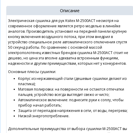
Описание
Электрическая сушилка для рук Ksitex M-2500ACT несмотря на
современное оформление является ретро моделью в линейке
аналогов. Производитель установил на передней панели крупную
кнопку включения воздушного потока, при этом внедрил в
устройство специальное реле автоматического отключения спустя
50 секунд работы. По сравнению с основной массой
электрополотенец известных брендов сушилка M-2500ACT стоит не
дешево, но цена эта вполне адекватна встроенным функциям,
надежности и другим преимуществам, которых нет у конкурентов.
Основные плюсы сушилки:
Корпус из нержавеющей стали (дешевые сушилки делают из
пластика);
Матовая полировка: на поверхности не остаются отпечатки
пальцев, устройство всегда выглядит свежо и чисто;
Автоматическое включение: поднесите руки к соплу, чтобы
прибор начал работать;
Защита от перепадов напряжения в сети, от воды, перегрева;
Низкой энергопотребление.
Дополнительные преимущества от выбора сушилки M-2500ACT вы