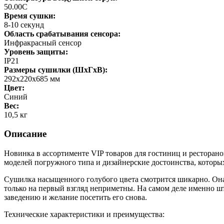
50.00C
Время сушки:
8-10 секунд
Область срабатывания сенсора:
Инфракрасный сенсор
Уровень защиты:
IP21
Размеры сушилки (ШxГхВ):
292х220х685 мм
Цвет:
Синий
Вес:
10,5 кг
Описание
Новинка в ассортименте VIP товаров для гостиниц и ресторано
моделей погружного типа и дизайнерские достоинства, которых
Сушилка насыщенного голубого цвета смотрится шикарно. Она 
только на первый взгляд неприметны. На самом деле именно ш
заведению и желание посетить его снова.
Технические характеристики и преимущества: