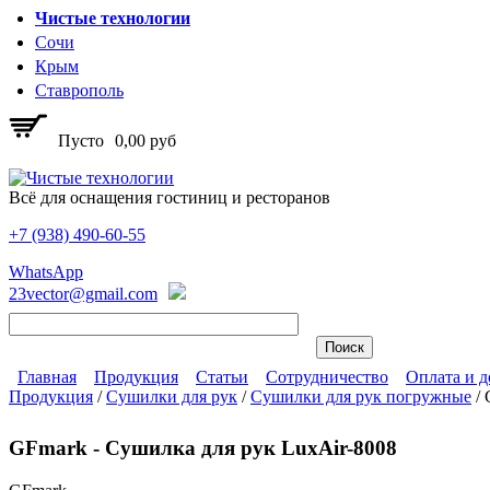
Перейти к основному содержанию
Чистые технологии
Сочи
Крым
Ставрополь
Пусто
0,00 руб
Всё для оснащения гостиниц и ресторанов
+7 (938)
490-60-55
Чистые технологии
WhatsApp
23vector@gmail.com
Главная
Продукция
Статьи
Сотрудничество
Оплата и д
Продукция
/
Сушилки для рук
/
Сушилки для рук погружные
/
Главное меню
Вы здесь
GFmark - Сушилка для рук LuxAir-8008