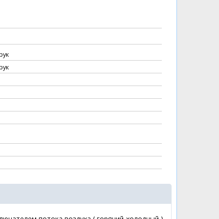
рук
рук
ключателем потока воздуха ( горячий-холодный )