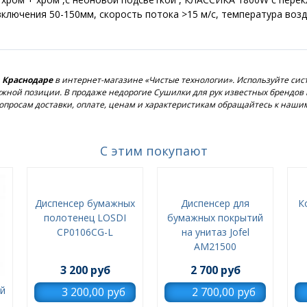
включения 50-150мм, скорость потока >15 м/c, температура возду
в Краснодаре
в интернет-магазине «Чистые технологии». Используйте сис
 нужной позиции. В продаже недорогие Сушилки для рук известных бренд
опросам доставки, оплате, ценам и характеристикам обращайтесь к наш
С этим покупают
Диспенсер бумажных
Диспенсер для
К
полотенец LOSDI
бумажных покрытий
CP0106CG-L
на унитаз Jofel
AM21500
3 200 руб
2 700 руб
ой