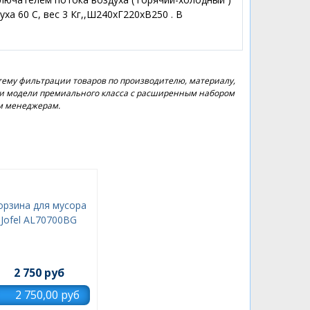
ха 60 C, вес 3 Кг,,Ш240хГ220хВ250 . В
тему фильтрации товаров по производителю, материалу,
ов и модели премиального класса с расширенным набором
им менеджерам.
орзина для мусора
Jofel AL70700BG
2 750 руб