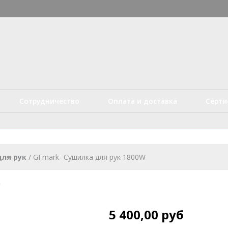
Перейти к
основному
истые технологии
содержанию
Сотрудничество
Оплата и доставка
Серт
ля рук
/
GFmark- Сушилка для рук 1800W
5 400,00 руб