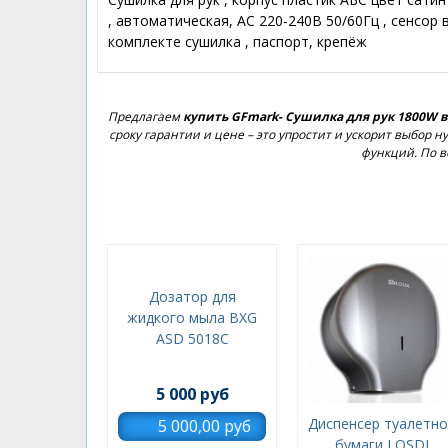
, автоматическая, АС 220-240В 50/60Гц , сенсор 
комплекте сушилка , паспорт, крепёж
Предлагаем
купить GFmark- Сушилка для рук 1800W 
сроку гарантии и цене – это упростит и ускорит выбор
функций. По в
Дозатор для
жидкого мыла BXG
ASD 5018C
5 000 руб
Диспенсер туалетн
бумаги LOSDI