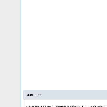
Описание
Сушилка для рук , корпус пластик АБС цвет сати