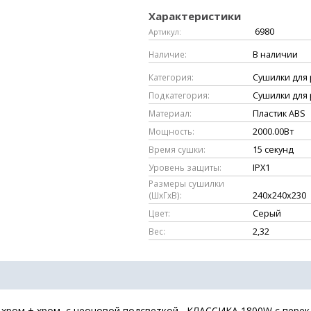
Характеристики
6980
Артикул:
Наличие:
В наличии
Категория:
Сушилки для 
Подкатегория:
Сушилки для 
Материал:
Пластик ABS
Мощность:
2000.00Вт
Время сушки:
15 секунд
Уровень защиты:
IPX1
Размеры сушилки
(ШxГхВ):
240х240х230
Цвет:
Серый
Вес:
2,32
н хром + хром ,с неоновой подсветкой , КЛАССИКА 1800W с пере