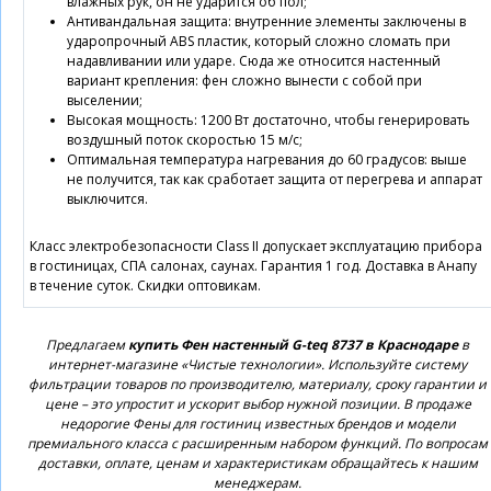
влажных рук, он не ударится об пол;
Антивандальная защита: внутренние элементы заключены в
ударопрочный ABS пластик, который сложно сломать при
надавливании или ударе. Сюда же относится настенный
вариант крепления: фен сложно вынести с собой при
выселении;
Высокая мощность: 1200 Вт достаточно, чтобы генерировать
воздушный поток скоростью 15 м/с;
Оптимальная температура нагревания до 60 градусов: выше
не получится, так как сработает защита от перегрева и аппарат
выключится.
Класс электробезопасности Class II допускает эксплуатацию прибора
в гостиницах, СПА салонах, саунах. Гарантия 1 год. Доставка в Анапу
в течение суток. Скидки оптовикам.
Предлагаем
купить Фен настенный G-teq 8737 в Краснодаре
в
интернет-магазине «Чистые технологии». Используйте систему
фильтрации товаров по производителю, материалу, сроку гарантии и
цене – это упростит и ускорит выбор нужной позиции. В продаже
недорогие Фены для гостиниц известных брендов и модели
премиального класса с расширенным набором функций. По вопросам
доставки, оплате, ценам и характеристикам обращайтесь к нашим
менеджерам.