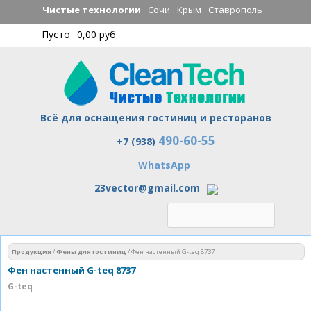
Перейти к
Чистые технологии
Сочи
Крым
Ставрополь
основному
Пусто
0,00 руб
содержанию
Всё для оснащения гостиниц и ресторанов
490-60-55
Чистые технологии
+7 (938)
WhatsApp
23vector@gmail.com
Вы здесь
Продукция
/
Фены для гостиниц
/
Фен настенный G-teq 8737
Фен настенный G-teq 8737
G-teq