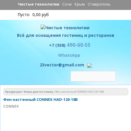
Перейти к
Чистые технологии
Сочи
Крым
Ставрополь
основному
Пусто
0,00 руб
содержанию
Всё для оснащения гостиниц и ресторанов
490-60-55
Чистые технологии
+7 (938)
WhatsApp
23vector@gmail.com
Вы здесь
Продукция
/
Фены для гостиниц
/
Фен настенный CONNEX HAD-120-18B
Фен настенный CONNEX HAD-120-18B
CONNEX