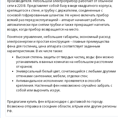
производителя. Небольшой электроприбор работает от обычной
сети в 220 В. Представляет собой базу в виде квадратного корпуса,
крепящегося к стене, и трубку с держателем, соединенные с
основой гофрированным шлангом. Не нужно включать прибор
всякий раз перед эксплуатацией – аппарат начинает работать
автоматически при снятии трубки и также прекращает нагнетать
воздух, когда прибор возвращается на место.
Понятное управление, небольшие габариты, экономный расход
электроэнергии и простая конструкция – главные преимущества
фена для гостиниц, цена аппарата соответствует заданным
характеристикам. В их числе также:
Высокая степень защиты от твердых частиц, воды: фен можно
устанавливать в ванных комнатах на небольшом расстоянии
от кранов;
Универсальный белый цвет, сочетающийся с любыми другими
оттенками сантехники, мебели, отделки стен;
Антивандальное исполнение: проявляется в способе
крепления. Настенный фен невозможно случайно забрать с
собой или выронить из рук.
Предлагаем купить фен в Краснодаре с доставкой по городу.
Возможна отправка в соседние области, в Крым или другие регионы
РФ.