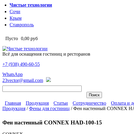
Перейти к основному содержанию
Чистые технологии
Сочи
Крым
Ставрополь
Пусто
0,00 руб
Всё для оснащения гостиниц и ресторанов
+7 (938)
490-60-55
Чистые технологии
WhatsApp
23vector@gmail.com
Главная
Продукция
Статьи
Сотрудничество
Оплата и д
Продукция
/
Фены для гостиниц
/
Фен настенный CONNEX HA
Главное меню
Вы здесь
Фен настенный CONNEX HAD-100-15