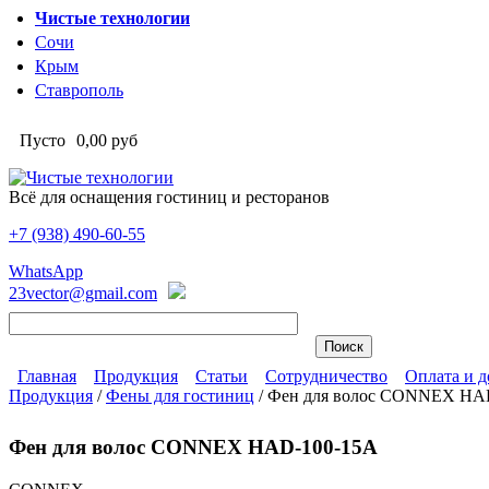
Перейти к основному содержанию
Чистые технологии
Сочи
Крым
Ставрополь
Пусто
0,00 руб
Всё для оснащения гостиниц и ресторанов
+7 (938)
490-60-55
Чистые технологии
WhatsApp
23vector@gmail.com
Главная
Продукция
Статьи
Сотрудничество
Оплата и д
Продукция
/
Фены для гостиниц
/
Фен для волос CONNEX HA
Главное меню
Вы здесь
Фен для волос CONNEX HAD-100-15A