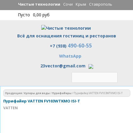
Перейти к
Чистые технологии
Сочи
Крым
Ставрополь
основному
Пусто
0,00 руб
содержанию
Всё для оснащения гостиниц и ресторанов
490-60-55
Чистые технологии
+7 (938)
WhatsApp
23vector@gmail.com
Вы здесь
Продукция
/
Кулеры для воды
/
Пурифайеры
/
Пурифайер VATTEN FV103WTKMO ISI-T
Пурифайер VATTEN FV103WTKMO ISI-T
VATTEN