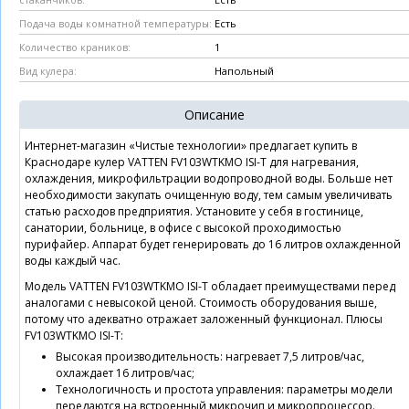
стаканчиков:
Есть
Подача воды комнатной температуры:
1
Количество краников:
Напольный
Вид кулера:
Описание
Интернет-магазин «Чистые технологии» предлагает купить в
Краснодаре кулер VATTEN FV103WTKMO ISI-T для нагревания,
охлаждения, микрофильтрации водопроводной воды. Больше нет
необходимости закупать очищенную воду, тем самым увеличивать
статью расходов предприятия. Установите у себя в гостинице,
санатории, больнице, в офисе с высокой проходимостью
пурифайер. Аппарат будет генерировать до 16 литров охлажденной
воды каждый час.
Модель VATTEN FV103WTKMO ISI-T обладает преимуществами перед
аналогами с невысокой ценой. Стоимость оборудования выше,
потому что адекватно отражает заложенный функционал. Плюсы
FV103WTKMO ISI-T:
Высокая производительность: нагревает 7,5 литров/час,
охлаждает 16 литров/час;
Технологичность и простота управления: параметры модели
передаются на встроенный микрочип и микропроцессор.