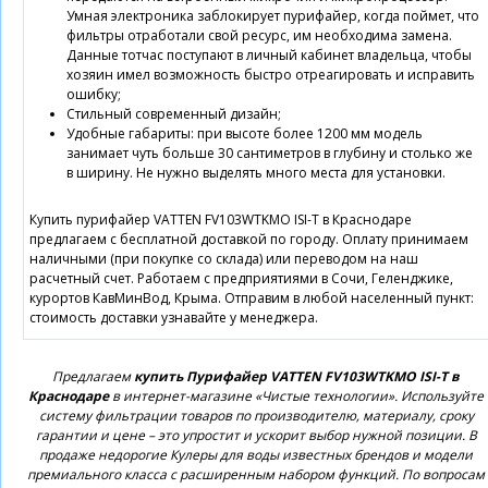
Умная электроника заблокирует пурифайер, когда поймет, что
фильтры отработали свой ресурс, им необходима замена.
Данные тотчас поступают в личный кабинет владельца, чтобы
хозяин имел возможность быстро отреагировать и исправить
ошибку;
Стильный современный дизайн;
Удобные габариты: при высоте более 1200 мм модель
занимает чуть больше 30 сантиметров в глубину и столько же
в ширину. Не нужно выделять много места для установки.
Купить пурифайер VATTEN FV103WTKMO ISI-T в Краснодаре
предлагаем с бесплатной доставкой по городу. Оплату принимаем
наличными (при покупке со склада) или переводом на наш
расчетный счет. Работаем с предприятиями в Сочи, Геленджике,
курортов КавМинВод, Крыма. Отправим в любой населенный пункт:
стоимость доставки узнавайте у менеджера.
Предлагаем
купить Пурифайер VATTEN FV103WTKMO ISI-T в
Краснодаре
в интернет-магазине «Чистые технологии». Используйте
систему фильтрации товаров по производителю, материалу, сроку
гарантии и цене – это упростит и ускорит выбор нужной позиции. В
продаже недорогие Кулеры для воды известных брендов и модели
премиального класса с расширенным набором функций. По вопросам