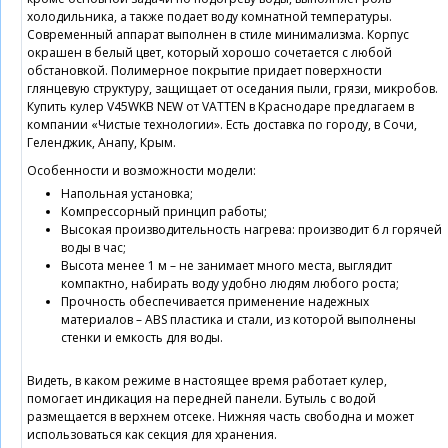
холодильника, а также подает воду комнатной температуры.
Современный аппарат выполнен в стиле минимализма. Корпус
окрашен в белый цвет, который хорошо сочетается с любой
обстановкой. Полимерное покрытие придает поверхности
глянцевую структуру, защищает от оседания пыли, грязи, микробов.
Купить кулер V45WKB NEW от VATTEN в Краснодаре предлагаем в
компании «Чистые технологии». Есть доставка по городу, в Сочи,
Геленджик, Анапу, Крым.
Особенности и возможности модели:
Напольная установка;
Компрессорный принцип работы;
Высокая производительность нагрева: производит 6 л горячей
воды в час;
Высота менее 1 м – не занимает много места, выглядит
компактно, набирать воду удобно людям любого роста;
Прочность обеспечивается применение надежных
материалов – ABS пластика и стали, из которой выполнены
стенки и емкость для воды.
Видеть, в каком режиме в настоящее время работает кулер,
помогает индикация на передней панели. Бутыль с водой
размещается в верхнем отсеке. Нижняя часть свободна и может
использоваться как секция для хранения.