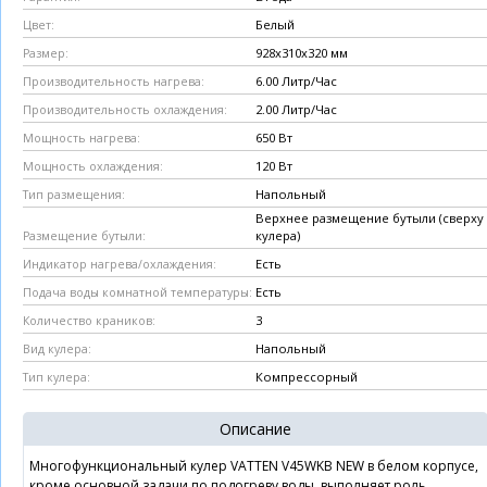
Белый
Цвет:
928х310х320 мм
Размер:
6.00 Литр/Час
Производительность нагрева:
2.00 Литр/Час
Производительность охлаждения:
650 Вт
Мощность нагрева:
120 Вт
Мощность охлаждения:
Напольный
Тип размещения:
Верхнее размещение бутыли (сверху
кулера)
Размещение бутыли:
Есть
Индикатор нагрева/охлаждения:
Есть
Подача воды комнатной температуры:
3
Количество краников:
Напольный
Вид кулера:
Компрессорный
Тип кулера:
Описание
Многофункциональный кулер VATTEN V45WKB NEW в белом корпусе,
кроме основной задачи по подогреву воды, выполняет роль