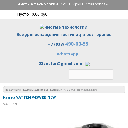
Перейти к
Чистые технологии
Сочи
Крым
Ставрополь
основному
Пусто
0,00 руб
содержанию
Всё для оснащения гостиниц и ресторанов
490-60-55
Чистые технологии
+7 (938)
WhatsApp
23vector@gmail.com
Вы здесь
Продукция
/
Кулеры для воды
/
Кулеры
/
Кулер VATTEN V45WKB NEW
Кулер VATTEN V45WKB NEW
VATTEN