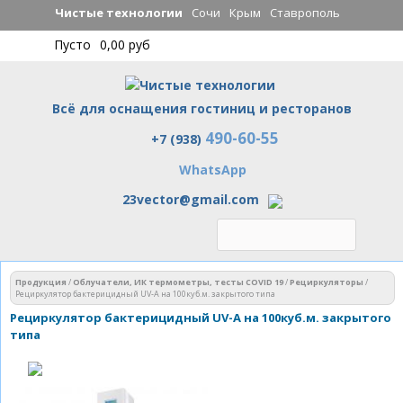
Перейти к
Чистые технологии
Сочи
Крым
Ставрополь
основному
Пусто
0,00 руб
содержанию
Всё для оснащения гостиниц и ресторанов
490-60-55
Чистые технологии
+7 (938)
WhatsApp
23vector@gmail.com
Вы здесь
Продукция
/
Облучатели, ИК термометры, тесты COVID 19
/
Рециркуляторы
/
Рециркулятор бактерицидный UV-A на 100куб.м. закрытого типа
Рециркулятор бактерицидный UV-A на 100куб.м. закрытого
типа