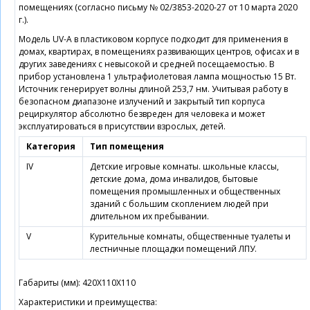
помещениях (согласно письму № 02/3853-2020-27 от 10 марта 2020
г.).
Модель UV-A в пластиковом корпусе подходит для применения в
домах, квартирах, в помещениях развивающих центров, офисах и в
других заведениях с невысокой и средней посещаемостью. В
прибор установлена 1 ультрафиолетовая лампа мощностью 15 Вт.
Источник генерирует волны длиной 253,7 нм. Учитывая работу в
безопасном диапазоне излучений и закрытый тип корпуса
рециркулятор абсолютно безвреден для человека и может
эксплуатироваться в присутствии взрослых, детей.
Категория
Тип помещения
IV
Детские игровые комнаты. школьные классы,
детские дома, дома инвалидов, бытовые
помещения промышленных и общественных
зданий с большим скоплением людей при
длительном их пребывании.
V
Курительные комнаты, общественные туалеты и
лестничные площадки помещений ЛПУ.
Габариты (мм): 420Х110Х110
Характеристики и преимущества: