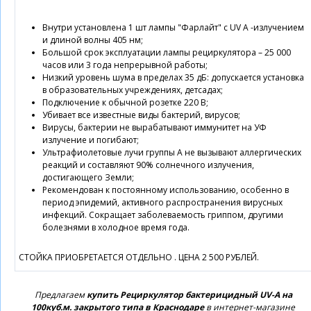
Внутри установлена 1 шт лампы "Фарлайт" с UV А -излучением
и длиной волны 405 нм;
Большой срок эксплуатации лампы рециркулятора – 25 000
часов или 3 года непрерывной работы;
Низкий уровень шума в пределах 35 дБ: допускается установка
в образовательных учреждениях, детсадах;
Подключение к обычной розетке 220 В;
Убивает все известные виды бактерий, вирусов;
Вирусы, бактерии не вырабатывают иммунитет на УФ
излучение и погибают;
Ультрафиолетовые лучи группы А не вызывают аллергических
реакций и составляют 90% солнечного излучения,
достигающего Земли;
Рекомендован к постоянному использованию, особенно в
период эпидемий, активного распространения вирусных
инфекций. Сокращает заболеваемость гриппом, другими
болезнями в холодное время года.
СТОЙКА ПРИОБРЕТАЕТСЯ ОТДЕЛЬНО . ЦЕНА 2 500 РУБЛЕЙ.
Предлагаем
купить Рециркулятор бактерицидный UV-A на
100куб.м. закрытого типа в Краснодаре
в интернет-магазине