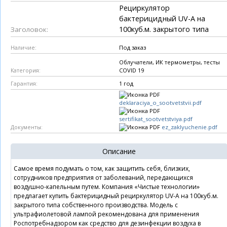
Рециркулятор
бактерицидный UV-A на
100куб.м. закрытого типа
Заголовок:
Под заказ
Наличие:
Облучатели, ИК термометры, тесты
COVID 19
Категория:
1 год
Гарантия:
deklaraciya_o_sootvetstvii.pdf
sertifikat_sootvetstviya.pdf
ez_zaklyuchenie.pdf
Документы:
Описание
Самое время подумать о том, как защитить себя, близких,
сотрудников предприятия от заболеваний, передающихся
воздушно-капельным путем. Компания «Чистые технологии»
предлагает купить бактерицидный рециркулятор UV-A на 100куб.м.
закрытого типа собственного производства. Модель с
ультрафиолетовой лампой рекомендована для применения
Роспотребнадзором как средство для дезинфекции воздуха в