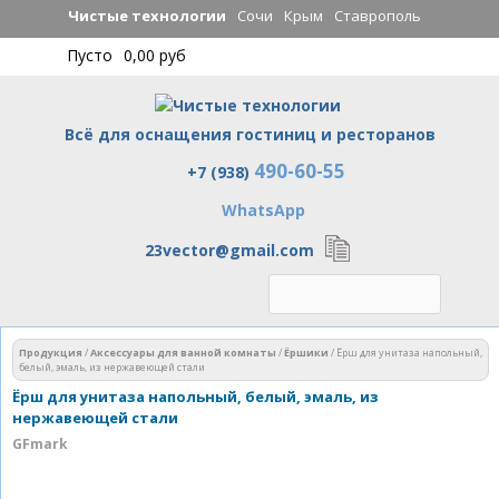
Перейти к
Чистые технологии
Сочи
Крым
Ставрополь
основному
Пусто
0,00 руб
содержанию
Всё для оснащения гостиниц и ресторанов
490-60-55
Чистые технологии
+7 (938)
WhatsApp
23vector@gmail.com
Вы здесь
Продукция
/
Аксессуары для ванной комнаты
/
Ёршики
/
Ёрш для унитаза напольный,
белый, эмаль, из нержавеющей стали
Ёрш для унитаза напольный, белый, эмаль, из
нержавеющей стали
GFmark