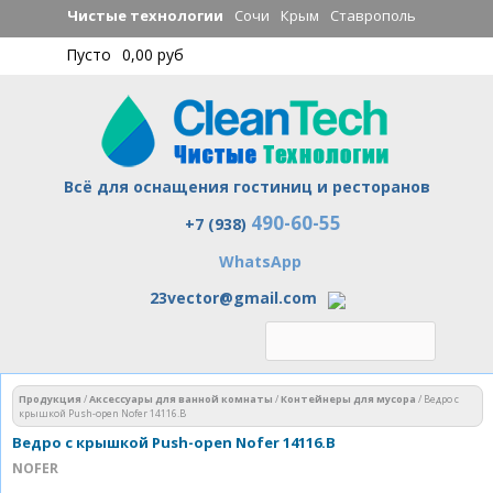
Перейти к
Чистые технологии
Сочи
Крым
Ставрополь
основному
Пусто
0,00 руб
содержанию
Всё для оснащения гостиниц и ресторанов
490-60-55
Чистые технологии
+7 (938)
WhatsApp
23vector@gmail.com
Вы здесь
Продукция
/
Аксессуары для ванной комнаты
/
Контейнеры для мусора
/
Ведро с
крышкой Push-open Nofer 14116.B
Ведро с крышкой Push-open Nofer 14116.B
NOFER