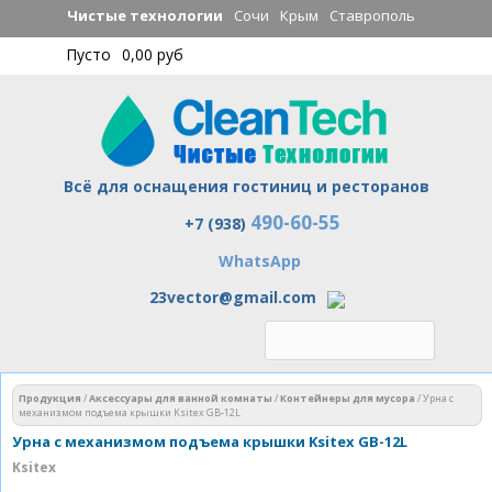
Перейти к
Чистые технологии
Сочи
Крым
Ставрополь
основному
Пусто
0,00 руб
содержанию
Всё для оснащения гостиниц и ресторанов
490-60-55
Чистые технологии
+7 (938)
WhatsApp
23vector@gmail.com
Вы здесь
Продукция
/
Аксессуары для ванной комнаты
/
Контейнеры для мусора
/
Урна с
механизмом подъема крышки Ksitex GB-12L
Урна с механизмом подъема крышки Ksitex GB-12L
Ksitex