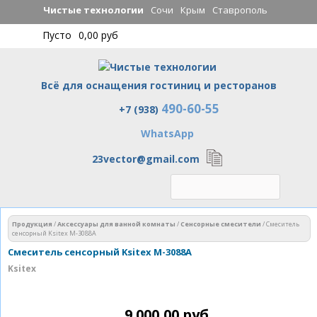
Перейти к
Чистые технологии
Сочи
Крым
Ставрополь
основному
Пусто
0,00 руб
содержанию
Всё для оснащения гостиниц и ресторанов
490-60-55
Чистые технологии
+7 (938)
WhatsApp
23vector@gmail.com
Вы здесь
Продукция
/
Аксессуары для ванной комнаты
/
Сенсорные смесители
/
Смеситель
сенсорный Ksitex М-3088А
Смеситель сенсорный Ksitex М-3088А
Ksitex
9 000,00 руб