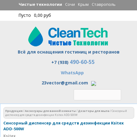
Перейти к
Чистые технологии
Сочи
Крым
Ставрополь
основному
Пусто
0,00 руб
содержанию
Всё для оснащения гостиниц и ресторанов
490-60-55
Чистые технологии
+7 (938)
WhatsApp
23vector@gmail.com
Вы здесь
Продукция
/
Аксессуары для ванной комнаты
/
Дозаторы для мыла
/
Сенсорный
диспенсер для средств дезинфекции Ksitex ADD-500W
Сенсорный диспенсер для средств дезинфекции Ksitex
ADD-500W
Ksitex