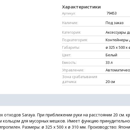
Характеристики
79453
Артикул:
Наличие:
Под заказ
Категория:
Аксессуары д
Подкатегория:
Контейнеры 
Габариты:
ø 325 х 500 х 
Цвет:
Белый
Емкость:
33 л
Управление:
Автоматичес
Зона срабатывания
датчика:
20 см
х отходов Saraya. При приближении руки на расстоянии 20 см. 
м кольцом для мусорных мешков. Имеет функцию принудительног
ипропилен. Размеры: ø 325 х 500 х ø 310 мм. Производство: Япони