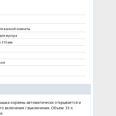
ля ванной комнаты
для мусора
ø 310 мм
кое
крышка корзины автоматически открывается и
о включения / выключения. Объём: 33 л.
я.