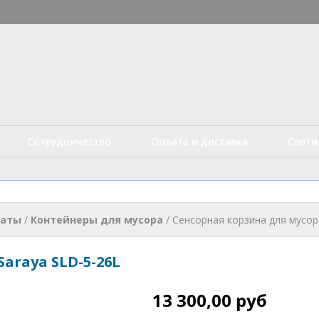
Перейти к
основному
истые технологии
содержанию
Сотрудничество
Оплата и доставка
Серт
наты
/
Контейнеры для мусора
/
Сенсорная корзина для мусор
araya SLD-5-26L
13 300,00 руб