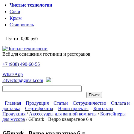
Перейти к основному содержанию
Чистые технологии
Сочи
Крым
Ставрополь
Пусто
0,00 руб
Всё для оснащения гостиниц и ресторанов
+7 (938)
490-60-55
Чистые технологии
WhatsApp
23vector@gmail.com
Главная
Продукция
Статьи
Сотрудничество
Оплата и
доставка
Сертификаты
Наши проекты
Контакты
Главное меню
Продукция
/
Аксессуары для ванной комнаты
/
Контейнеры
для мусора
/
GFmark - Ведро квадратное 6 л
Вы здесь
GFmark - Ведро квадратное 6 л