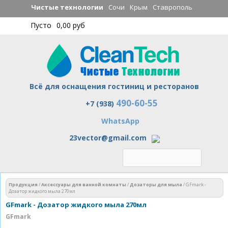
Перейти к
Чистые технологии
Сочи
Крым
Ставрополь
основному
Пусто
0,00 руб
содержанию
Всё для оснащения гостиниц и ресторанов
490-60-55
Чистые технологии
+7 (938)
WhatsApp
23vector@gmail.com
Вы здесь
Продукция
/
Аксессуары для ванной комнаты
/
Дозаторы для мыла
/
GFmark -
Дозатор жидкого мыла 270мл
GFmark - Дозатор жидкого мыла 270мл
GFmark