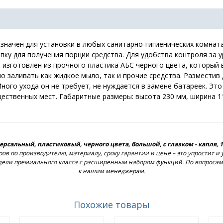
значен для установки в любых санитарно-гигиенических комната
опку для получения порции средства. Для удобства контроля за 
а изготовлен из прочного пластика АБС черного цвета, которы
о заливать как жидкое мыло, так и прочие средства. Разместив 
ного ухода он не требует, не нуждается в замене батареек. Это
ественных мест. Габаритные размеры: высота 230 мм, ширина 115
сальный, пластиковый, черного цвета, большой, с глазком - капля, 
ов по производителю, материалу, сроку гарантии и цене – это упростит и
дели премиального класса с расширенным набором функций. По вопросам 
к нашим менеджерам.
Похожие товары