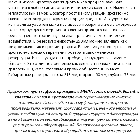
Механический дозатор для жидкого мыла предназначен для
установки в любых санитарно-гигиенических комнатах. Имеет ключ
и пластиковый замок. Дозатор прост в эксплуатации, достаточно
нажать на кнопку для получения порции средства. Для удобства
контроля за уровнем мыла на лицевой поверхности есть смотровое
окно. Корпус диспенсера изготовлен из прочного пластика АБС
белого цвета, который выдерживает различные механические
воздействия. В резервуар емкостью 250 мл можно заливать как
жидкое мыло, так и прочие средства. Разместив диспенсер на стене,
достаточно время от времени проверять заполненность
резервуара. Иного ухода он не требует, не нуждается в замене
батареек. Это отличное решение как для частных владений, так и
для гостиниц, кафе, столовых и прочих общественных мест.
Габаритные размеры: высота 213 мм, ширина 60 мм, глубина 73 мм.
Предлагаем
купить Дозатор жидкого МЫЛА, пластиковый, белый, с
глазком - 250 мл в Краснодаре
в интернет-магазине «Чистые
технологии». Используйте систему фильтрации товаров по
производителю, материалу, сроку гарантии и цене – это упростит и
ускорит выбор нужной позиции. В продаже недорогие Аксессуары для
ванной комнаты известных брендов и модели премиального класса с
расширенным набором функций. По вопросам доставки, оплате,
ценам и характеристикам обращайтесь к нашим менеджерам.