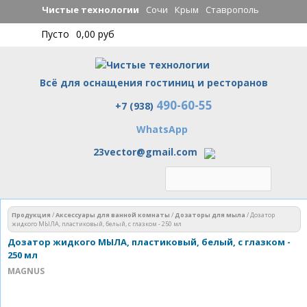
Перейти к
Чистые технологии
Сочи
Крым
Ставрополь
основному
Пусто
0,00 руб
содержанию
Всё для оснащения гостиниц и ресторанов
490-60-55
Чистые технологии
+7 (938)
WhatsApp
23vector@gmail.com
Вы здесь
Продукция
/
Аксессуары для ванной комнаты
/
Дозаторы для мыла
/
Дозатор
жидкого МЫЛА, пластиковый, белый, с глазком - 250 мл
Дозатор жидкого МЫЛА, пластиковый, белый, с глазком -
250 мл
MAGNUS