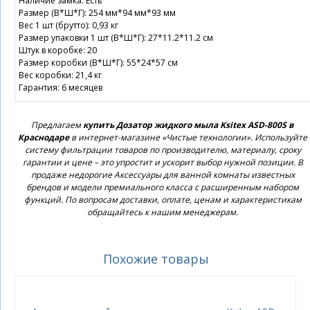
Наличие замка: Есть
Размер (В*Ш*Г): 254 мм*94 мм*93 мм
Вес 1 шт (брутто): 0,93 кг
Размер упаковки 1 шт (В*Ш*Г): 27*11.2*11.2 см
Штук в коробке: 20
Размер коробки (В*Ш*Г): 55*24*57 см
Вес коробки: 21,4 кг
Гарантия: 6 месяцев
Предлагаем
купить Дозатор жидкого мыла Ksitex ASD-800S в
Краснодаре
в интернет-магазине «Чистые технологии». Используйте
систему фильтрации товаров по производителю, материалу, сроку
гарантии и цене – это упростит и ускорит выбор нужной позиции. В
продаже недорогие Аксессуары для ванной комнаты известных
брендов и модели премиального класса с расширенным набором
функций. По вопросам доставки, оплате, ценам и характеристикам
обращайтесь к нашим менеджерам.
Похожие товары