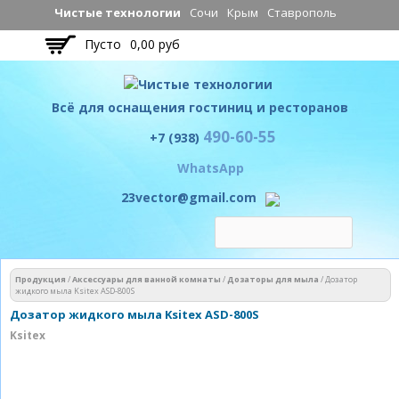
Перейти к
Чистые технологии
Сочи
Крым
Ставрополь
основному
Пусто
0,00 руб
содержанию
Всё для оснащения гостиниц и ресторанов
490-60-55
Чистые технологии
+7 (938)
WhatsApp
23vector@gmail.com
Вы здесь
Продукция
/
Аксессуары для ванной комнаты
/
Дозаторы для мыла
/
Дозатор
жидкого мыла Ksitex ASD-800S
Дозатор жидкого мыла Ksitex ASD-800S
Ksitex