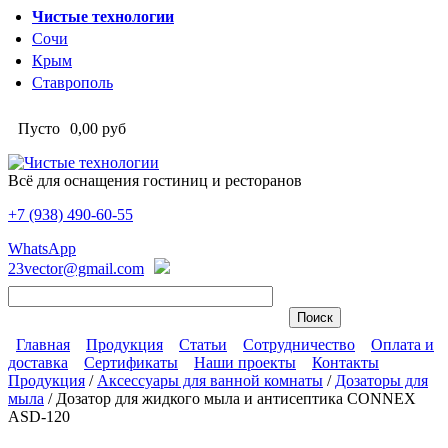
Перейти к основному содержанию
Чистые технологии
Сочи
Крым
Ставрополь
Пусто
0,00 руб
Всё для оснащения гостиниц и ресторанов
+7 (938)
490-60-55
Чистые технологии
WhatsApp
23vector@gmail.com
Главная
Продукция
Статьи
Сотрудничество
Оплата и
доставка
Сертификаты
Наши проекты
Контакты
Главное меню
Продукция
/
Аксессуары для ванной комнаты
/
Дозаторы для
мыла
/
Дозатор для жидкого мыла и антисептика CONNEX
Вы здесь
ASD-120