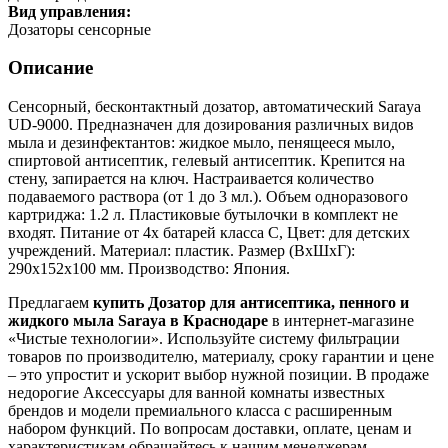
Вид управления:
Дозаторы сенсорные
Описание
Сенсорный, бесконтактный дозатор, автоматический Saraya
UD-9000. Предназначен для дозирования различных видов
мыла и дезинфектантов: жидкое мыло, пенящееся мыло,
спиртовой антисептик, гелевый антисептик. Крепится на
стену, запирается на ключ. Настраивается количество
подаваемого раствора (от 1 до 3 мл.). Объем одноразового
картриджа: 1.2 л. Пластиковые бутылочки в комплект не
входят. Питание от 4х батарей класса C, Цвет: для детских
учреждений. Материал: пластик. Размер (ВхШхГ):
290х152х100 мм. Производство: Япония.
Предлагаем
купить Дозатор для антисептика, пенного и
жидкого мыла Saraya в Краснодаре
в интернет-магазине
«Чистые технологии». Используйте систему фильтрации
товаров по производителю, материалу, сроку гарантии и цене
– это упростит и ускорит выбор нужной позиции. В продаже
недорогие Аксессуары для ванной комнаты известных
брендов и модели премиального класса с расширенным
набором функций. По вопросам доставки, оплате, ценам и
характеристикам обращайтесь к нашим менеджерам.