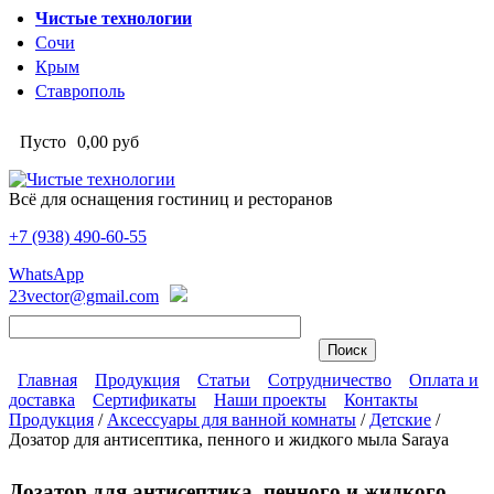
Перейти к основному содержанию
Чистые технологии
Сочи
Крым
Ставрополь
Пусто
0,00 руб
Всё для оснащения гостиниц и ресторанов
+7 (938)
490-60-55
Чистые технологии
WhatsApp
23vector@gmail.com
Главная
Продукция
Статьи
Сотрудничество
Оплата и
доставка
Сертификаты
Наши проекты
Контакты
Главное меню
Продукция
/
Аксессуары для ванной комнаты
/
Детские
/
Дозатор для антисептика, пенного и жидкого мыла Saraya
Вы здесь
Дозатор для антисептика, пенного и жидкого