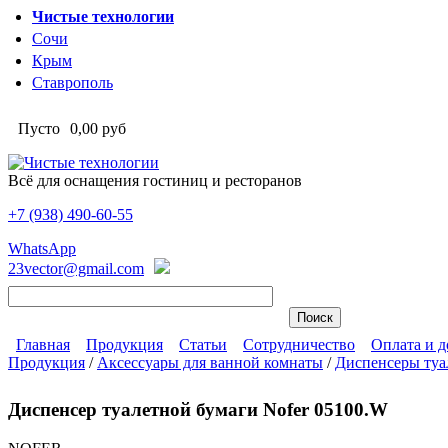
Перейти к основному содержанию
Чистые технологии
Сочи
Крым
Ставрополь
Пусто
0,00 руб
Всё для оснащения гостиниц и ресторанов
+7 (938)
490-60-55
Чистые технологии
WhatsApp
23vector@gmail.com
Главная
Продукция
Статьи
Сотрудничество
Оплата и д
Продукция
/
Аксессуары для ванной комнаты
/
Диспенсеры туа
Главное меню
Вы здесь
Диспенсер туалетной бумаги Nofer 05100.W