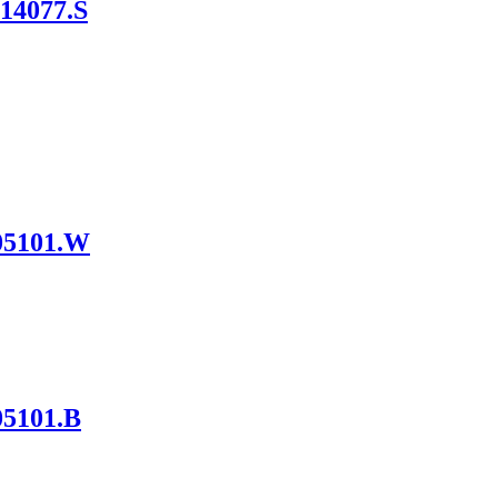
14077.S
05101.W
05101.B