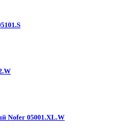
05101.S
02.W
ый Nofer 05001.XL.W