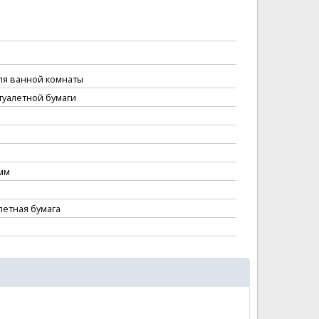
ля ванной комнаты
туалетной бумаги
мм
летная бумага