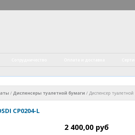
Перейти к
основному
истые технологии
содержанию
Сотрудничество
Оплата и доставка
Серт
наты
/
Диспенсеры туалетной бумаги
/
Диспенсер туалетной 
SDI CP0204-L
2 400,00 руб