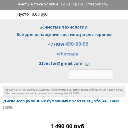
Перейти к
Чистые технологии
Сочи
Крым
Ставрополь
основному
Пусто
0,00 руб
содержанию
Всё для оснащения гостиниц и ресторанов
490-60-55
Чистые технологии
+7 (938)
WhatsApp
23vector@gmail.com
Вы здесь
Продукция
/
Аксессуары для ванной комнаты
/
Диспенсеры бумажных полотенец
/
Диспенсер рулонных бумажных полотенец Jofel AG 33400
Диспенсер рулонных бумажных полотенец Jofel AG 33400
JOFEL
1 490,00 руб