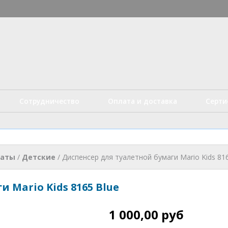
Перейти к
основному
истые технологии
содержанию
Сотрудничество
Оплата и доставка
Серт
наты
/
Детские
/
Диспенсер для туалетной бумаги Mario Kids 81
 Mario Kids 8165 Blue
1 000,00 руб