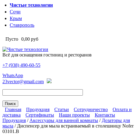
Перейти к основному содержанию
Чистые технологии
Сочи
Крым
Ставрополь
Пусто
0,00 руб
Всё для оснащения гостиниц и ресторанов
+7 (938)
490-60-55
Чистые технологии
WhatsApp
23vector@gmail.com
Главная
Продукция
Статьи
Сотрудничество
Оплата и
доставка
Сертификаты
Наши проекты
Контакты
Главное меню
Продукция
/
Аксессуары для ванной комнаты
/
Дозаторы для
мыла
/
Диспенсер для мыла встраиваемый в столешницу Nofer
Вы здесь
03101.B