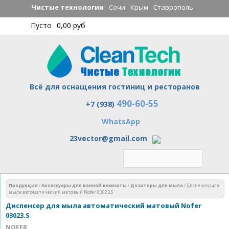
Перейти к
Чистые технологии
Сочи
Крым
Ставрополь
основному
Пусто
0,00 руб
содержанию
Всё для оснащения гостиниц и ресторанов
490-60-55
Чистые технологии
+7 (938)
WhatsApp
23vector@gmail.com
Вы здесь
Продукция
/
Аксессуары для ванной комнаты
/
Дозаторы для мыла
/
Диспенсер для
мыла автоматический матовый Nofer 03023.S
Диспенсер для мыла автоматический матовый Nofer
03023.S
NOFER